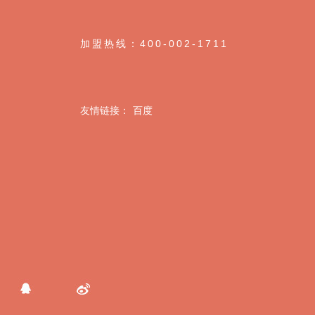
加盟热线：400-002-1711
友情链接：
百度